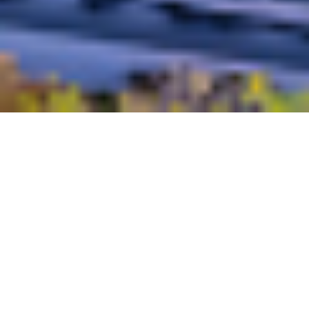
CONHEÇA AGORA
Johannesburg | Africa do Sul
Descobrir uma cidade vibrante com uma rica história
cultural, desde o Museu do Apartheid até o bairro de
Soweto. Os visitantes podem se deslumbrar com sua
moderna paisagem urbana e aproveitar uma variedade
de restaurantes e mercados locais. Além disso, a cidade