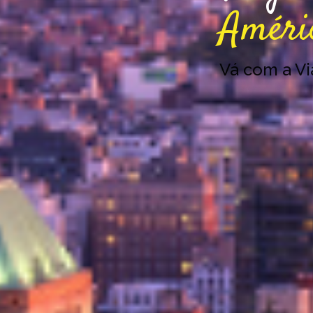
Améri
Vá com a V