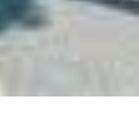
CONHEÇA AGORA
Montevidéu | Uruguai