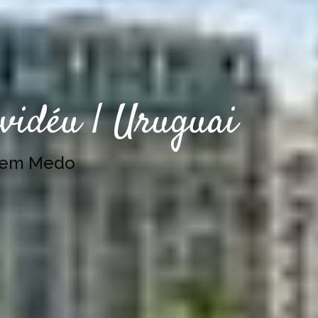
vidéu | Uruguai
Sem Medo